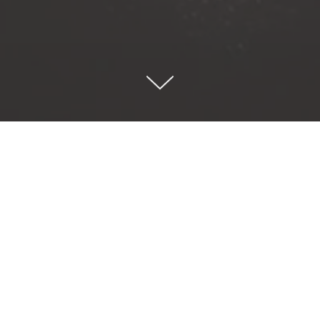
rité
nceau
empéries