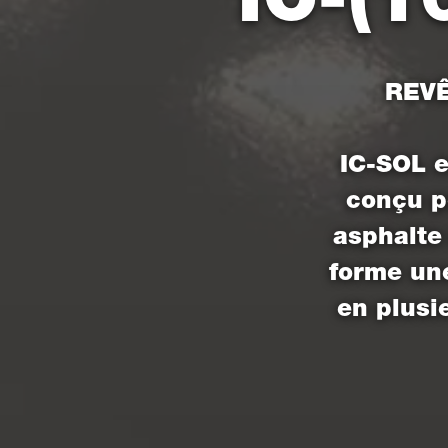
REVÊ
IC-SOL 
conçu p
asphalte
forme une
en plusi