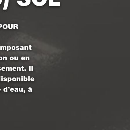
 POUR
omposant
on ou en
ement. Il
disponible
 d’eau, à