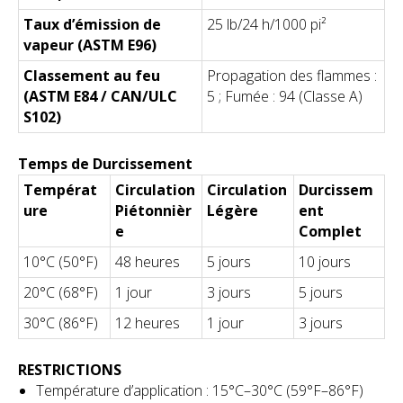
Taux d’émission de
25 lb/24 h/1000 pi²
vapeur (ASTM E96)
Classement au feu
Propagation des flammes :
(ASTM E84 / CAN/ULC
5 ; Fumée : 94 (Classe A)
S102)
Temps de Durcissement
Températ
Circulation
Circulation
Durcissem
ure
Piétonnièr
Légère
ent
e
Complet
10°C (50°F)
48 heures
5 jours
10 jours
20°C (68°F)
1 jour
3 jours
5 jours
30°C (86°F)
12 heures
1 jour
3 jours
RESTRICTIONS
Température d’application : 15°C–30°C (59°F–86°F)