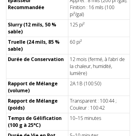
Épaisseur
Apprêt : 8 mils (200 pi²/gal);
Recommandée
Finition : 16 mils (100
pi²/gal)
Slurry (12 mils, 50 %
125 pi²
sable)
Truelle (24 mils, 85 %
60 pi²
sable)
Durée de Conservation
12 mois (fermé, à l’abri de
la chaleur, humidité,
lumière)
Rapport de Mélange
2A:1B (100:50)
(volume)
Rapport de Mélange
Transparent : 100:44 ;
(poids)
Couleur : 100:42
Temps de Gélification
10–15 minutes
(100 g à 25°C)
Durée de Vie en Pot
5–10 minutes