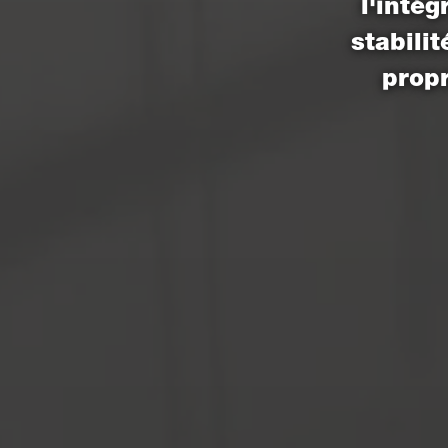
l'inté
stabili
propr