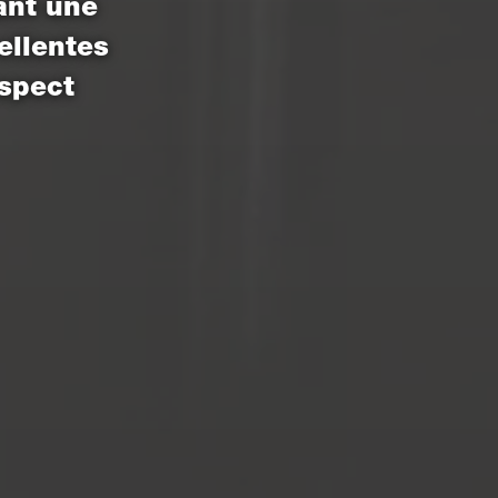
ant une
ellentes
aspect