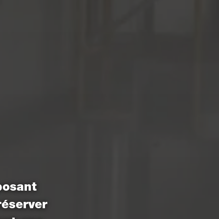
posant
réserver